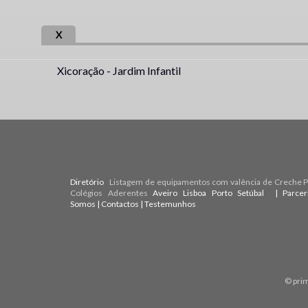
X
Xicoração - Jardim Infantil
Diretório
Listagem de equipamentos com valência de Creche Pr
Colégios Aderentes
Aveiro
Lisboa
Porto
Setúbal
| Parce
Somos
|
Contactos
|
Testemunhos
© pri