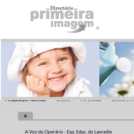
Pesquisa por valência:
Creche
Pré-Escolar
Creche e Pr
A
A Voz do Operário - Esp. Educ. do Lavradio