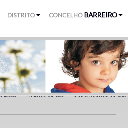
BARREIRO
DISTRITO
CONCELHO
é-Escolar
Pré-Escolar e 1º Ciclo
Creche, Pré-Escolar e 1º Ciclo