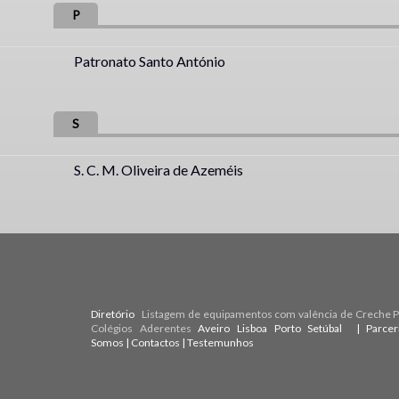
P
Patronato Santo António
S
S. C. M. Oliveira de Azeméis
Diretório
Listagem de equipamentos com valência de Creche Pr
Colégios Aderentes
Aveiro
Lisboa
Porto
Setúbal
| Parce
Somos
|
Contactos
|
Testemunhos