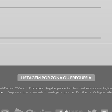
LISTAGEM POR ZONA OU FREGUESIA
é-Escolar 1º Ciclo
| Protocolos
Regalias para as famílias mediante apresentação 
rias
Empresas que apresentam vantagens para as Famílias e Colégios ade