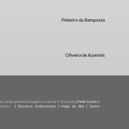
Pinheiro da Bemposta
Oliveira de Azeméis
do cartão primeira imagem no ato da 1º inscrição
|
Pedir Cartão
|
rentes
|
Parceiros Institucionais
|
Mapa do Site
|
Quem