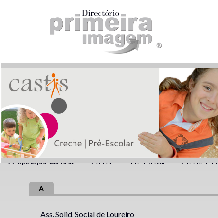
Pesquisa por valência:
Creche
Pré-Escolar
Creche e Pr
A
Ass. Solid. Social de Loureiro