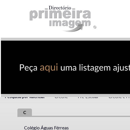
Pesquisa por valência:
Creche
Pré-Escolar
Creche e Pr
C
Colégio Águas Férreas