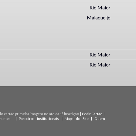
Rio Maior
Malaqueijo
Rio Maior
Rio Maior
do cartão primeira imagem no ato da 1º inscrição
|
Pedir Cartão
|
rentes
|
Parceiros Institucionais
|
Mapa do Site
|
Quem