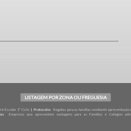
LISTAGEM POR ZONA OU FREGUESIA
é-Escolar 1º Ciclo
| Protocolos
Regalias para as famílias mediante apresentação 
rias
Empresas que apresentam vantagens para as Famílias e Colégios ade