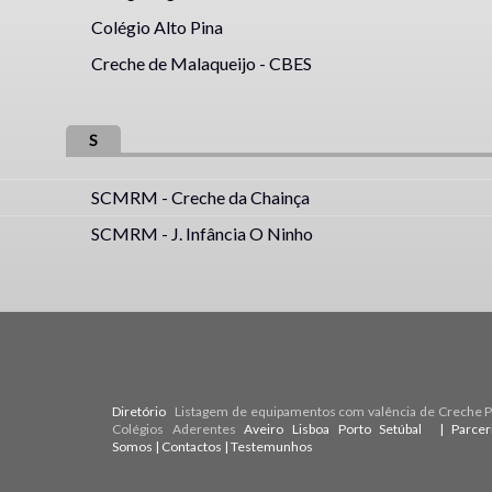
Colégio Alto Pina
Creche de Malaqueijo - CBES
S
SCMRM - Creche da Chainça
SCMRM - J. Infância O Ninho
Diretório
Listagem de equipamentos com valência de Creche Pr
Colégios Aderentes
Aveiro
Lisboa
Porto
Setúbal
| Parce
Somos
|
Contactos
|
Testemunhos