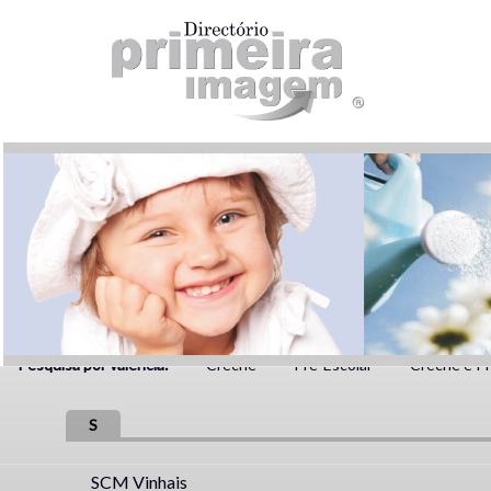
Pesquisa por valência:
Creche
Pré-Escolar
Creche e Pr
S
SCM Vinhais