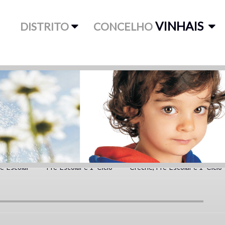
VINHAIS
DISTRITO
CONCELHO
é-Escolar
Pré-Escolar e 1º Ciclo
Creche, Pré-Escolar e 1º Ciclo