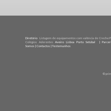
Diretório
Listagem de equipamentos com valência de Creche Pr
Colégios Aderentes
Aveiro
Lisboa
Porto
Setúbal
| Parce
Somos
|
Contactos
|
Testemunhos
© pri